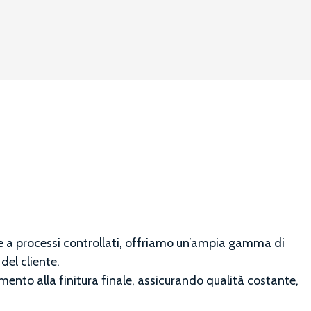
rpenteria
Qualit
omplementari
perficiali
Cerchi so
 e a processi controllati, offriamo un’ampia gamma di
del cliente.
mento alla finitura finale, assicurando qualità costante,