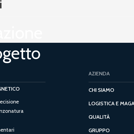
i
azione
ogetto
AZIENDA
GNETICO
CHI SIAMO
recisione
LOGISTICA E MAG
unzonatura
QUALITÀ
entari
GRUPPO